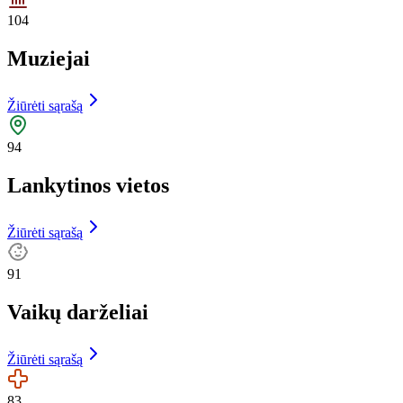
104
Muziejai
Žiūrėti sąrašą
94
Lankytinos vietos
Žiūrėti sąrašą
91
Vaikų darželiai
Žiūrėti sąrašą
83