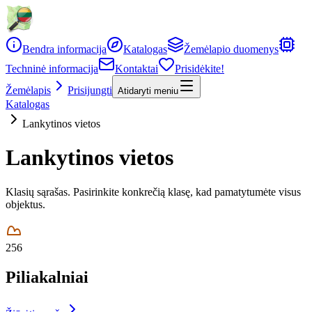
Bendra informacija
Katalogas
Žemėlapio duomenys
Techninė informacija
Kontaktai
Prisidėkite!
Žemėlapis
Prisijungti
Atidaryti meniu
Katalogas
Lankytinos vietos
Lankytinos vietos
Klasių sąrašas. Pasirinkite konkrečią klasę, kad pamatytumėte visus
objektus.
256
Piliakalniai